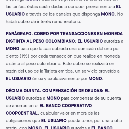
las tarifas, éstas serán dadas a conocer previamente a
EL
USUARIO
a través de los canales que disponga
MONO
. No
habrá cobro de interés remuneratorio.
PARÁGRAFO. COBRO POR TRANSACCIONES EN MONEDA
DISTINTA AL PESO COLOMBIANO
:
EL USUARIO
autoriza a
MONO
para que le sea cobrada una comisión del uno por
ciento (1%) por cada transacción que realice en moneda
distinta al peso colombiano. Este cobro se realizará en
razón del uso de la Tarjeta emitida, un servicio proveído a
EL USUARIO
única y exclusivamente por
MONO
.
DÉCIMA QUINTA. COMPENSACIÓN DE DEUDAS: EL
USUARIO
autoriza a
MONO
para compensar de su cuenta
de ahorros en el
EL BANCO COOPERATIVO
COOPCENTRAL
, cualquier valor en mora de las
obligaciones que
EL USUARIO
pueda tener, por una u otra
razón, con
MONO
.
EL USUARIO
autoriza a
EL BANCO