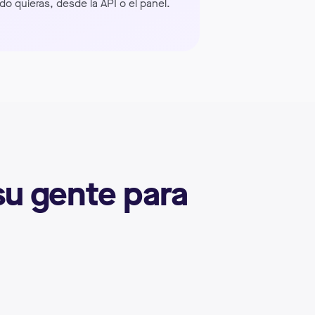
o quieras, desde la API o el panel.
su gente para