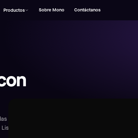
Sobre Mono
Contáctanos
Productos
con
das para tu
 Listas en