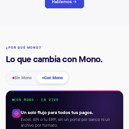
Hablemos
¿POR QUÉ MONO?
Lo que cambia con Mono.
Sin Mono
Con Mono
CON MONO · EN VIVO
Un solo flujo para todos tus pagos.
Excel, API o tu ERP, sin un portal por banco ni un
archivo por formato.